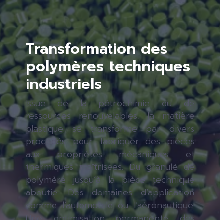
Transformation des
polymères techniques
industriels
Issue de la pétrochimie ou de
ressources renouvelables, la matière
plastique se transforme par divers
procédés pour fabriquer des pièces
aux propriétés mécaniques et
thermiques maîtrisées. Du granulé de
polymère jusqu’à la pièce technique
aboutie. Des domaines d’application
comme l’automobile ou l’aéronautique.
Une optimisation permanente des